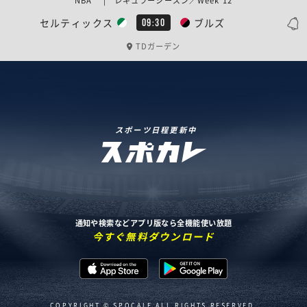
NBA | レギュラーシーズン／Week 12
セルティックス
ブルズ
09:30
TDガーデン
スポーツ日程更新中
通知や検索などアプリ版なら全機能使い放題
今すぐ無料ダウンロード
COPYRIGHT © SPOCALE ALL RIGHTS RESERVED.