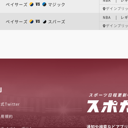
NBA | レギ
ペイサーズ
マジック
VS
ゲインブリ
NBA | レギ
ペイサーズ
スパーズ
VS
ゲインブリ
U
スポーツ日程更新
式Twitter
利用規約
通知や検索などアプ