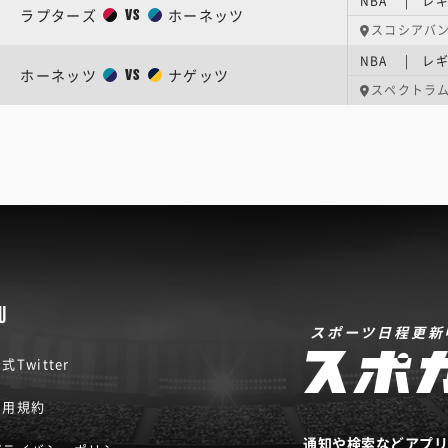
NBA | レ
ラプターズ
ホーネッツ
VS
スコシアバ
NBA | レ
ホーネッツ
ナゲッツ
VS
スペクトラ
U
スポーツ日程更新
式Twitter
利用規約
通知や検索などアプ