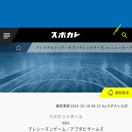
フィラデルフィア・セブンティシクサーズ vs ニューヨー
通知設定
最終更新
2025-10-18 08:12
byスポカレ公式
バスケットボール
NBA
プレシーズンゲーム／アブダビゲームズ