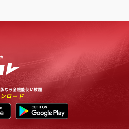
中
リ版なら全機能使い放題
ウンロード