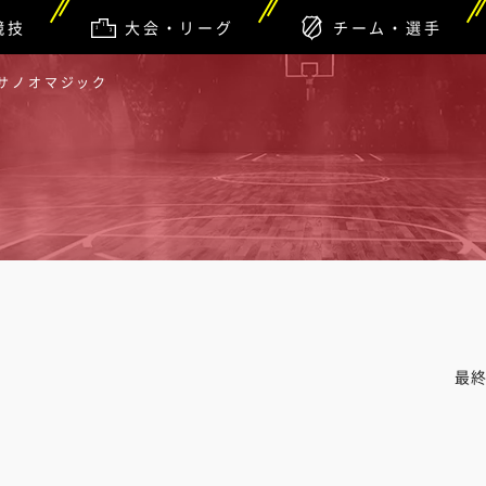
競技
大会・リーグ
チーム・選手
スサノオマジック
最