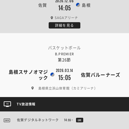
2026.12.06
佐賀
島根
14:05
SAGAアリーナ
詳細を見る
バスケットボール
B.PREMIER
第26節
2026.03.14
島根スサノオマジ
佐賀バルーナーズ
15:05
ック
島根県立浜山体育館（カミアリーナ）
TV放送情報
佐賀デジタルネットワーク
14:55~
LIVE