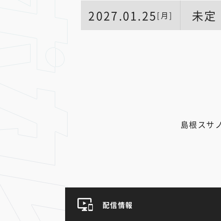
2027.01.25
未定
[月]
島根スサ
配信情報