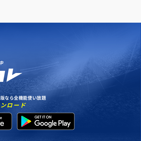
中
リ版なら全機能使い放題
ウンロード