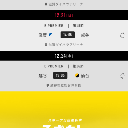
滋賀ダイハツアリーナ
12.21
[日]
B.PREMIER | 第15節
滋賀
越谷
14:05
滋賀ダイハツアリーナ
12.24
[水]
B.PREMIER | 第16節
越谷
仙台
19:05
越谷市立総合体育館
スポーツ日程更新中