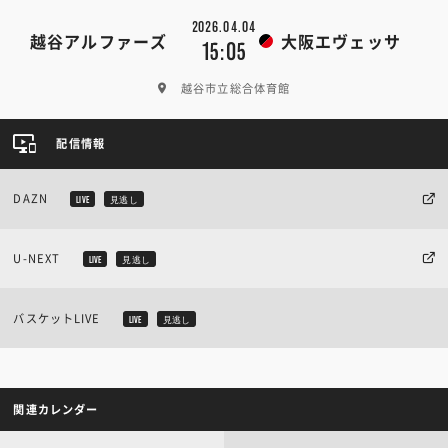
2026.04.04
越谷アルファーズ
大阪エヴェッサ
15:05
越谷市立総合体育館
配信情報
DAZN
LIVE
見逃し
U-NEXT
LIVE
見逃し
バスケットLIVE
LIVE
見逃し
関連カレンダー