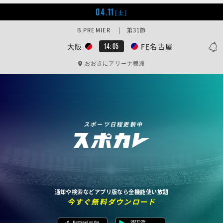
04.11
[土]
B.PREMIER | 第31節
大阪
FE名古屋
14:05
おおきにアリーナ舞洲
スポーツ日程更新中
通知や検索などアプリ版なら全機能使い放題
今すぐ無料ダウンロード