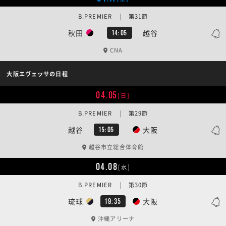
B.PREMIER | 第31節
秋田
越谷
14:05
CNA
大阪エヴェッサの日程
04.05
[日]
B.PREMIER | 第29節
越谷
大阪
15:05
越谷市立総合体育館
04.08
[水]
B.PREMIER | 第30節
琉球
大阪
19:35
沖縄アリーナ