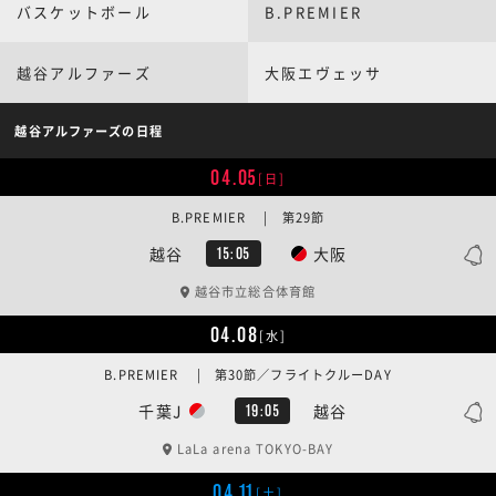
バスケットボール
B.PREMIER
越谷アルファーズ
大阪エヴェッサ
越谷アルファーズの日程
04.05
[日]
B.PREMIER | 第29節
越谷
大阪
15:05
越谷市立総合体育館
04.08
[水]
B.PREMIER | 第30節／フライトクルーDAY
千葉J
越谷
19:05
LaLa arena TOKYO-BAY
04.11
[土]