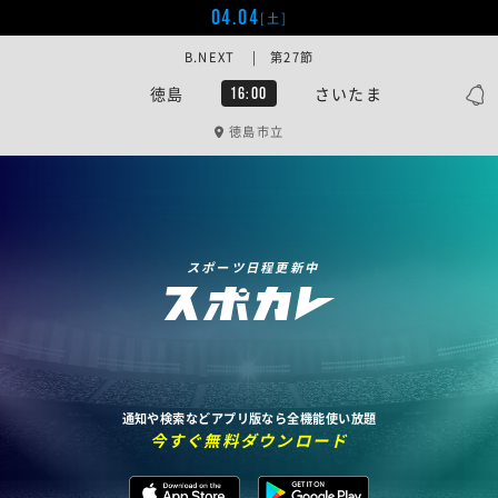
04.04
[土]
B.NEXT | 第27節
徳島
さいたま
16:00
徳島市立
スポーツ日程更新中
通知や検索などアプリ版なら全機能使い放題
今すぐ無料ダウンロード