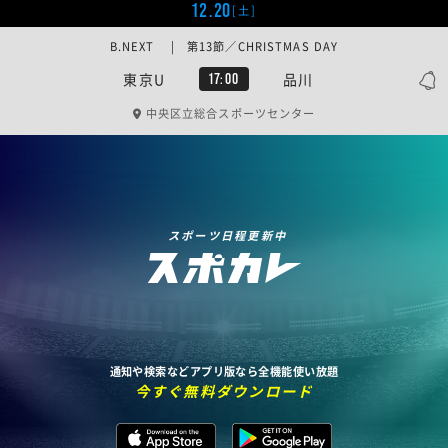
12.20
[土]
B.NEXT | 第13節／CHRISTMAS DAY
東京U
品川
17:00
中央区立総合スポーツセンター
スポーツ日程更新中
通知や検索などアプリ版なら全機能使い放題
今すぐ無料ダウンロード