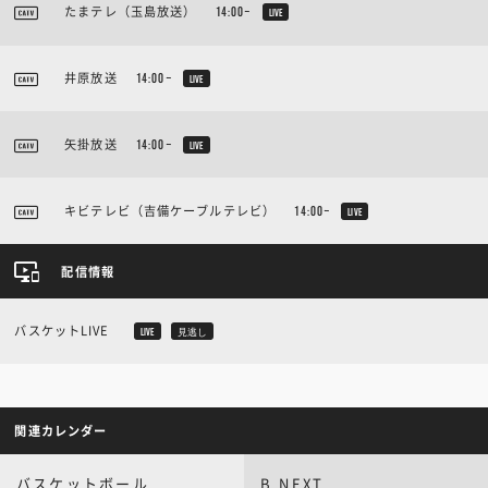
たまテレ（玉島放送）
14:00~
LIVE
井原放送
14:00~
LIVE
矢掛放送
14:00~
LIVE
キビテレビ（吉備ケーブルテレビ）
14:00~
LIVE
配信情報
バスケットLIVE
LIVE
見逃し
関連カレンダー
バスケットボール
B.NEXT