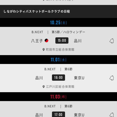
しながわシティバスケットボールクラブの日程
10.25
[土]
B.NEXT | 第5節／ハロウィンデー
八王子
品川
15:00
町田市立総合体育館
11.01
[土]
B.NEXT | 第6節
品川
東京U
16:00
江戸川区総合体育館
11.03
[月]
B.NEXT | 第6節
品川
東京U
17:00