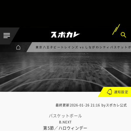
東京八王子ビートレインズ vs しながわシティバスケット
通知設定
最終更新
2026-01-26 21:16
byスポカレ公式
バスケットボール
B.NEXT
第5節／ハロウィンデー