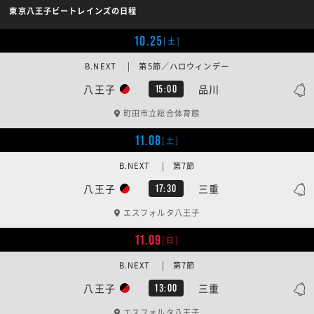
東京八王子ビートレインズの日程
10.25
[土]
B.NEXT | 第5節／ハロウィンデー
八王子
品川
15:00
町田市立総合体育館
11.08
[土]
B.NEXT | 第7節
八王子
三重
17:30
エスフォルタ八王子
11.09
[日]
B.NEXT | 第7節
八王子
三重
13:00
エスフォルタ八王子