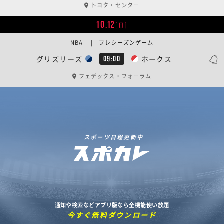
トヨタ・センター
10.12
[日]
NBA | プレシーズンゲーム
グリズリーズ
ホークス
09:00
フェデックス・フォーラム
スポーツ日程更新中
通知や検索などアプリ版なら全機能使い放題
今すぐ無料ダウンロード