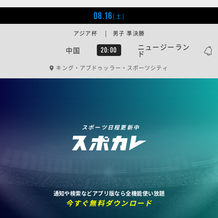
08.16
[土]
アジア杯 | 男子 準決勝
ニュージーラン
中国
20:00
ド
キング・アブドゥッラー・スポーツシティ
スポーツ日程更新中
通知や検索などアプリ版なら全機能使い放題
今すぐ無料ダウンロード