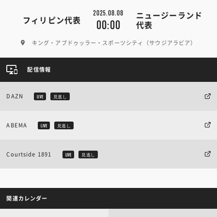
2025.08.08
ニュージーランド
フィリピン代表
00:00
代表
キング・アブドゥッラー・スポーツシティ（サウジアラビア）
配信情報
DAZN
LIVE
見逃し
ABEMA
LIVE
見逃し
Courtside 1891
LIVE
見逃し
関連カレンダー