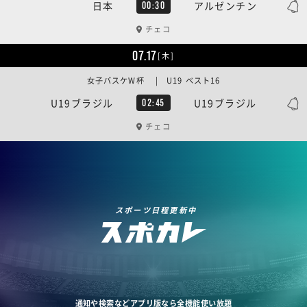
日本
アルゼンチン
00:30
チェコ
07.17
[木]
女子バスケW杯 | U19 ベスト16
U19ブラジル
U19ブラジル
02:45
チェコ
スポーツ日程更新中
通知や検索などアプリ版なら全機能使い放題