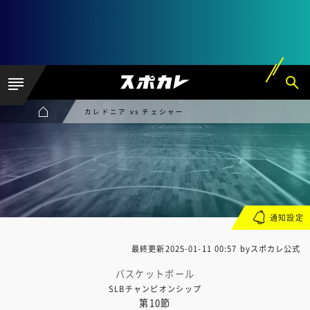
カレドニア vs チェシャー
通知設定
最終更新
2025-01-11 00:57
byスポカレ公式
バスケットボール
SLBチャンピオンシップ
第10節