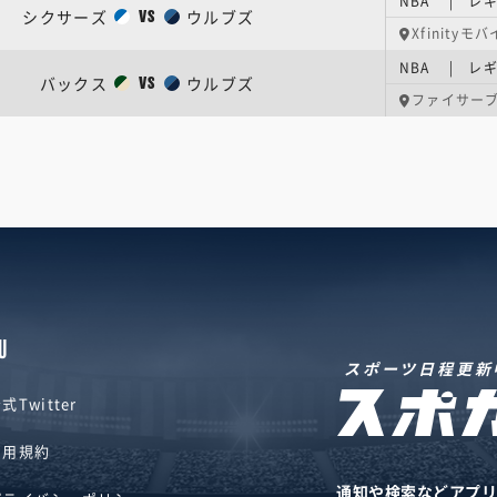
NBA | レギ
シクサーズ
ウルブズ
VS
Xfinity
NBA | レギ
バックス
ウルブズ
VS
ファイサー
U
スポーツ日程更新
式Twitter
利用規約
通知や検索などアプ