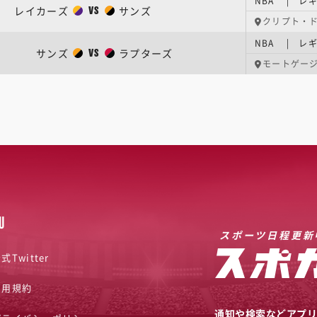
NBA | レギ
レイカーズ
サンズ
VS
クリプト・
NBA | レギ
サンズ
ラプターズ
VS
モートゲー
U
スポーツ日程更新
式Twitter
利用規約
通知や検索などアプ