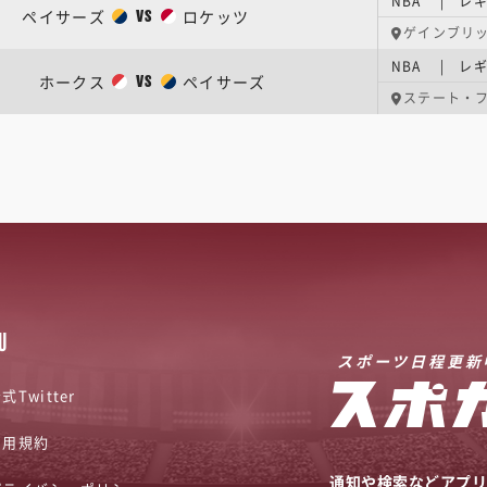
NBA | レギ
ペイサーズ
ロケッツ
VS
ゲインブリ
NBA | レギ
ホークス
ペイサーズ
VS
ステート・
U
スポーツ日程更新
式Twitter
利用規約
通知や検索などアプ