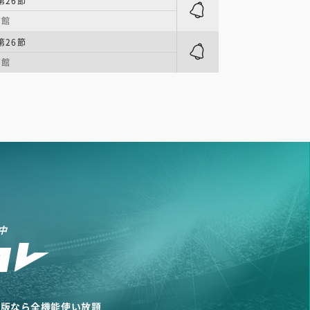
第26節
育館
第26節
育館
中
リ版なら全機能使い放題