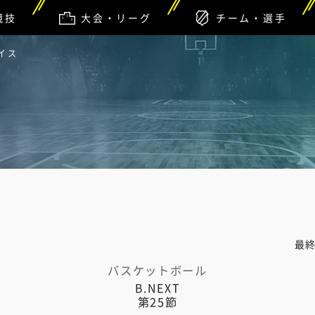
競技
大会・リーグ
チーム・選手
イス
最
バスケットボール
B.NEXT
第25節