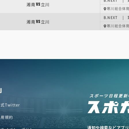
B.NEXT | 
湘南
立川
VS
寒川総合体
B.NEXT | 
湘南
立川
VS
寒川総合体
U
スポーツ日程更新
式Twitter
利用規約
通知や検索などアプ