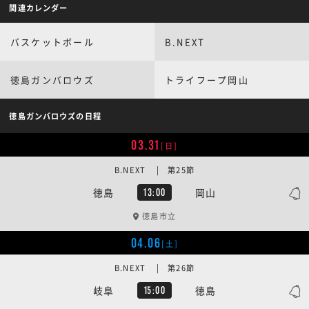
関連カレンダー
バスケットボール
B.NEXT
徳島ガンバロウズ
トライフープ岡山
徳島ガンバロウズの日程
03.31
[日]
B.NEXT | 第25節
徳島
岡山
13:00
徳島市立
04.06
[土]
B.NEXT | 第26節
岐阜
徳島
15:00