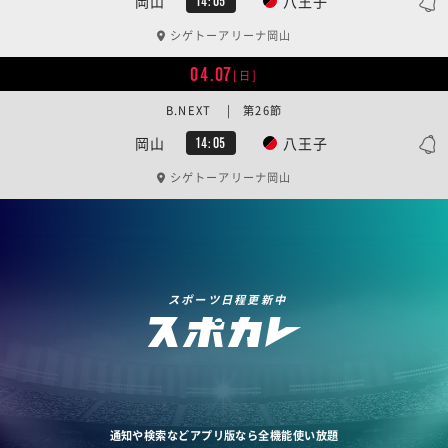
岡山
八王子
14:05
シゲトーアリーナ岡山
04.07
[日]
B.NEXT | 第26節
岡山
八王子
14:05
シゲトーアリーナ岡山
スポーツ日程更新中
通知や検索などアプリ版なら全機能使い放題