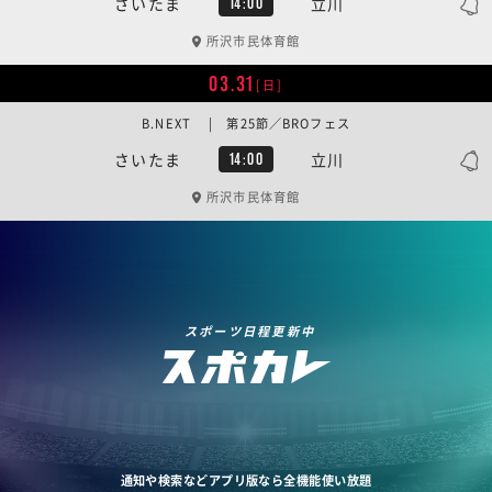
さいたま
立川
14:00
所沢市民体育館
03.31
[日]
B.NEXT | 第25節／BROフェス
さいたま
立川
14:00
所沢市民体育館
スポーツ日程更新中
通知や検索などアプリ版なら全機能使い放題