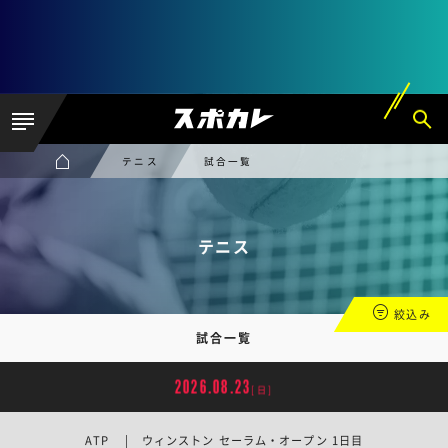
テニス
試合一覧
テニス
絞込み
試合一覧
2026.08.23
[日]
ATP | ウィンストン セーラム・オープン 1日目