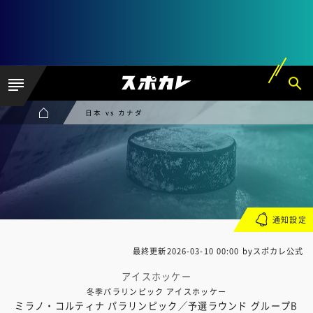
日本 vs カナダ
通知設定
最終更新
2026-03-10 00:00
byスポカレ公式
アイスホッケー
冬季パラリンピック アイスホッケー
ミラノ・コルティナ パラリンピック／予選ラウンド グループB