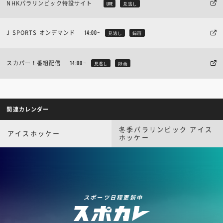
NHKパラリンピック特設サイト
LIVE
見逃し
J SPORTS オンデマンド
14:00~
見逃し
録画
スカパー！番組配信
14:00~
見逃し
録画
関連カレンダー
冬季パラリンピック アイス
アイスホッケー
ホッケー
スポーツ日程更新中