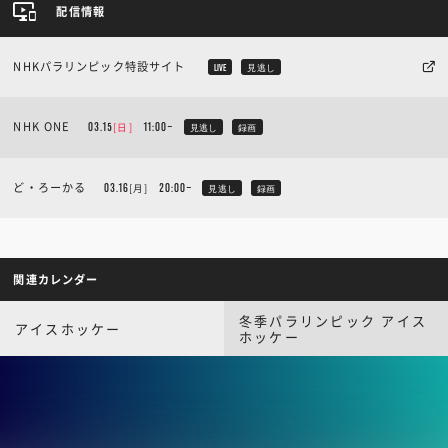
配信情報
NHKパラリンピック特設サイト
LIVE
見逃し
NHK ONE
[日]
03.15
11:00~
見逃し
録画
ど・ろーかる
[月]
03.16
20:00~
見逃し
録画
関連カレンダー
冬季パラリンピック アイス
アイスホッケー
ホッケー