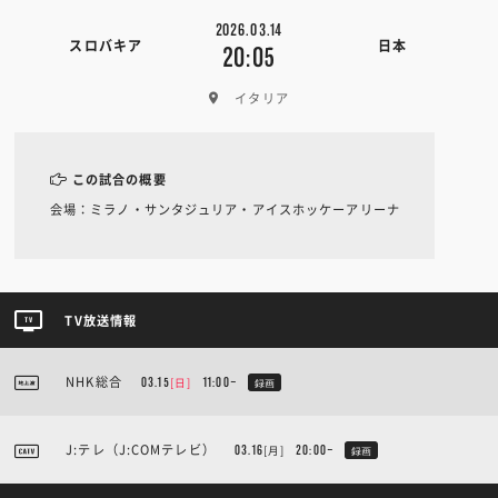
2026.03.14
スロバキア
日本
20:05
イタリア
この試合の概要
会場：ミラノ・サンタジュリア・アイスホッケーアリーナ
TV放送情報
NHK総合
[日]
03.15
11:00~
録画
J:テレ（J:COMテレビ）
[月]
03.16
20:00~
録画