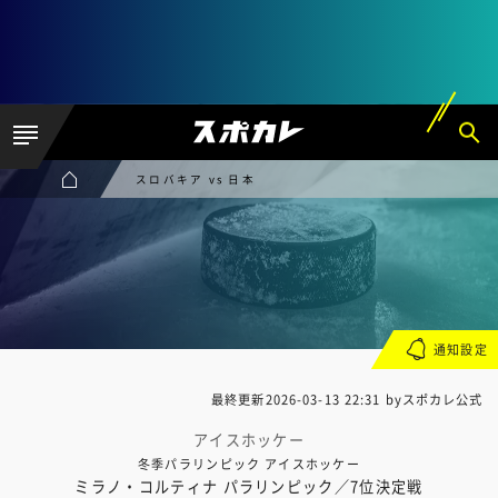
スロバキア vs 日本
通知設定
最終更新
2026-03-13 22:31
byスポカレ公式
アイスホッケー
冬季パラリンピック アイスホッケー
ミラノ・コルティナ パラリンピック／7位決定戦