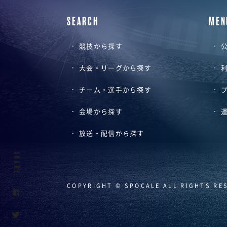
SEARCH
MEN
競技から探す
公
大会・リーグから探す
チーム・選手から探す
会場から探す
放送・配信から探す
SHARE
COPYRIGHT © SPOCALE ALL RIGHTS RE