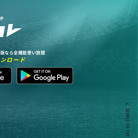
中
リ版なら全機能使い放題
ウンロード
SCROLL TO TOP