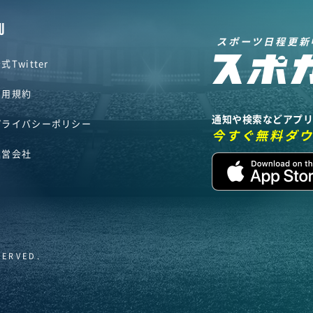
U
スポーツ日程更新
式Twitter
利用規約
通知や検索などアプ
プライバシーポリシー
今すぐ無料ダ
運営会社
SERVED.