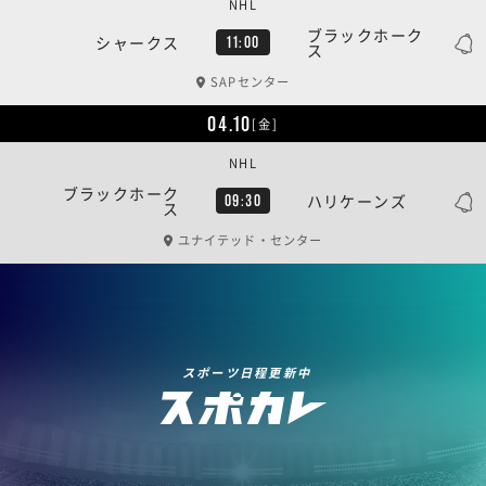
NHL
ブラックホーク
シャークス
11:00
ス
SAPセンター
04.10
[金]
NHL
ブラックホーク
ハリケーンズ
09:30
ス
ユナイテッド・センター
スポーツ日程更新中