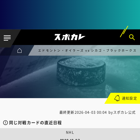
エドモントン・オイラーズ vs シカゴ・ブラックホークス
通知設定
最終更新
2026-04-03 00:04
byスポカレ公式
同じ対戦カードの直近日程
NHL