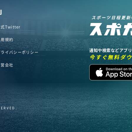
U
スポーツ日程更新
式Twitter
利用規約
通知や検索などアプ
プライバシーポリシー
今すぐ無料ダ
運営会社
SERVED.