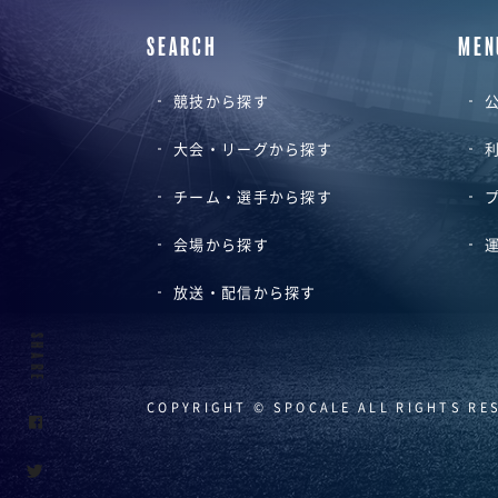
SEARCH
MEN
競技から探す
公
大会・リーグから探す
チーム・選手から探す
会場から探す
放送・配信から探す
SHARE
COPYRIGHT © SPOCALE ALL RIGHTS RE