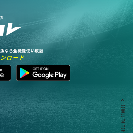
中
リ版なら全機能使い放題
ウンロード
SCROLL TO TOP