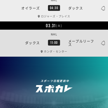
NHL
オイラーズ
ダックス
04:30
ロジャーズ・プレイス
03.31
[火]
NHL
メープルリーフ
ダックス
11:00
ス
ホンダ・センター
スポーツ日程更新中