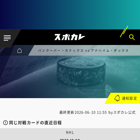
バンクーバー・カナックス vs アナハイム・ダックス
通知設定
最終更新
2026-06-10 11:55
byスポカレ公式
同じ対戦カードの直近日程
NHL