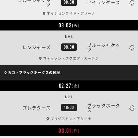
アイランダース
08:00
ツ
ネイションワイド・アリーナ
03.03
[火]
NHL
ブルージャケッ
レンジャーズ
09:00
ツ
マディソン・スクエア・ガーデン
シカゴ・ブラックホークスの日程
02.27
[金]
NHL
ブラックホーク
プレデターズ
10:00
ス
ブリジストン・アリーナ
03.01
[日]