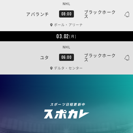
NHL
ブラックホーク
アバランチ
08:00
ス
ボール・アリーナ
03.02
[月]
NHL
ブラックホーク
ユタ
06:00
ス
デルタ・センター
スポーツ日程更新中