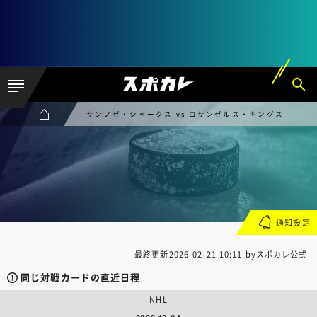
サンノゼ・シャークス vs ロサンゼルス・キングス
通知設定
最終更新
2026-02-21 10:11
byスポカレ公式
同じ対戦カードの直近日程
NHL