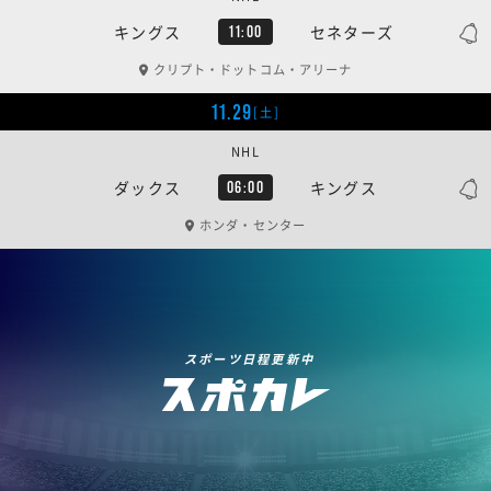
キングス
セネターズ
11:00
クリプト・ドットコム・アリーナ
11.29
[土]
NHL
ダックス
キングス
06:00
ホンダ・センター
スポーツ日程更新中