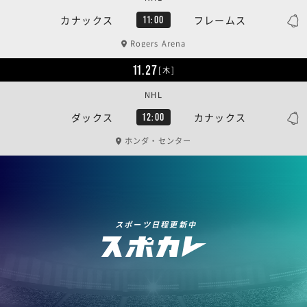
カナックス
フレームス
11:00
Rogers Arena
11.27
[木]
NHL
ダックス
カナックス
12:00
ホンダ・センター
スポーツ日程更新中