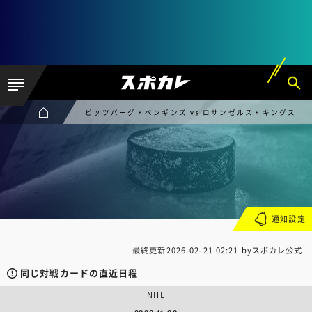
ピッツバーグ・ペンギンズ vs ロサンゼルス・キングス
通知設定
最終更新
2026-02-21 02:21
byスポカレ公式
同じ対戦カードの直近日程
NHL