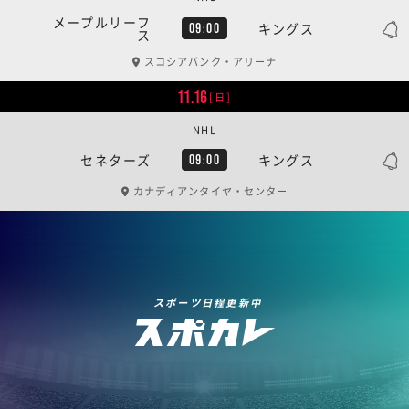
メープルリーフ
キングス
09:00
ス
スコシアバンク・アリーナ
11.16
[日]
NHL
セネターズ
キングス
09:00
カナディアンタイヤ・センター
スポーツ日程更新中