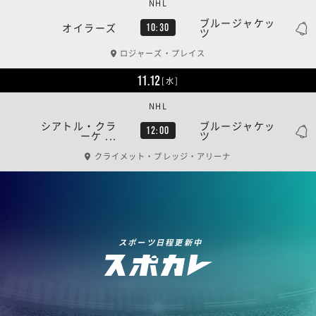
NHL
ブルージャケッ
オイラーズ
10:30
ツ
ロジャーズ・プレイス
11.12
[水]
NHL
シアトル・クラ
ブルージャケッ
12:00
ーケ ...
ツ
クライメット・プレッジ・アリーナ
スポーツ日程更新中