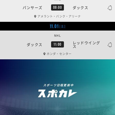
パンサーズ
ダックス
08:00
アメラント・バンク・アリーナ
11.01
[土]
NHL
レッドウイング
ダックス
11:00
ス
ホンダ・センター
スポーツ日程更新中