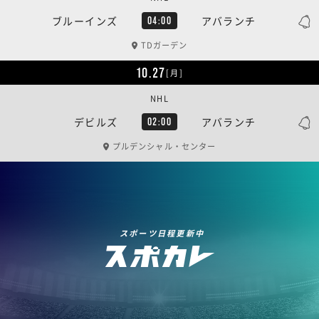
ブルーインズ
アバランチ
04:00
TDガーデン
10.27
[月]
NHL
デビルズ
アバランチ
02:00
プルデンシャル・センター
スポーツ日程更新中