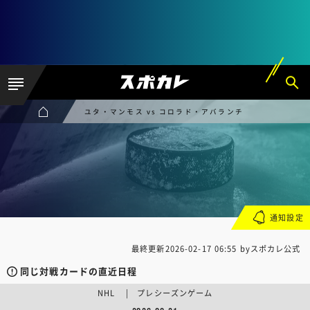
ユタ・マンモス vs コロラド・アバランチ
通知設定
最終更新
2026-02-17 06:55
byスポカレ公式
同じ対戦カードの直近日程
NHL | プレシーズンゲーム