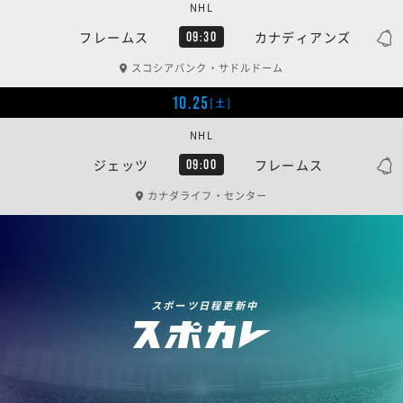
NHL
フレームス
カナディアンズ
09:30
スコシアバンク・サドルドーム
10.25
[土]
NHL
ジェッツ
フレームス
09:00
カナダライフ・センター
スポーツ日程更新中