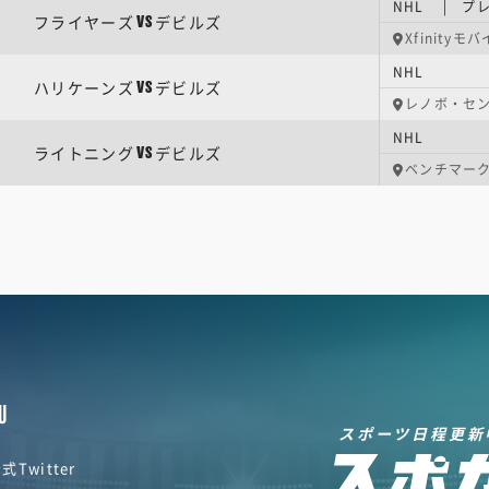
NHL | プ
フライヤーズ
デビルズ
VS
Xfinity
NHL
ハリケーンズ
デビルズ
VS
レノボ・セ
NHL
ライトニング
デビルズ
VS
ベンチマー
U
スポーツ日程更新
式Twitter