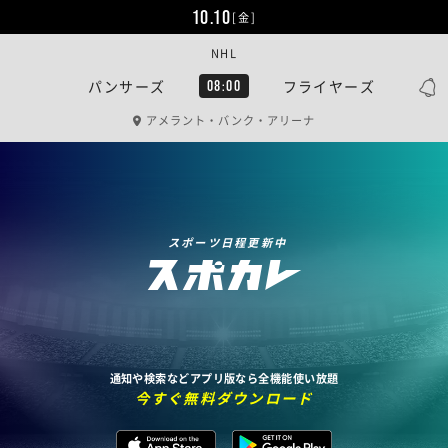
10.10
[金]
NHL
パンサーズ
フライヤーズ
08:00
アメラント・バンク・アリーナ
スポーツ日程更新中
通知や検索などアプリ版なら全機能使い放題
今すぐ無料ダウンロード