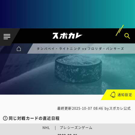
タンパベイ・ライトニング vs フロリダ・パンサーズ
通知設定
最終更新
2025-10-07 08:46
byスポカレ公式
同じ対戦カードの直近日程
NHL | プレシーズンゲーム