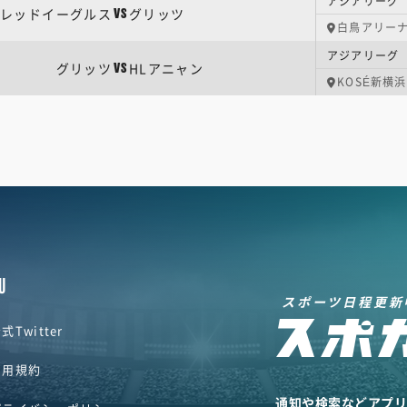
アジアリーグ |
レッドイーグルス
グリッツ
VS
白鳥アリー
アジアリーグ |
グリッツ
HLアニャン
VS
KOSÉ新横
U
スポーツ日程更新
式Twitter
利用規約
通知や検索などアプ