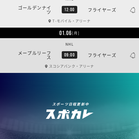
ゴールデンナイ
フライヤーズ
12:00
ツ
T-モバイル・アリーナ
01.06
[月]
NHL
メープルリーフ
フライヤーズ
09:00
ス
スコシアバンク・アリーナ
スポーツ日程更新中