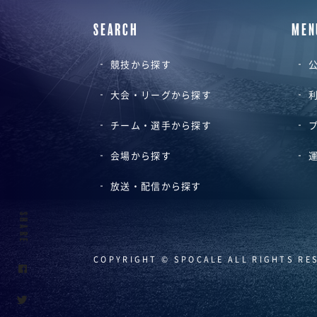
SEARCH
MEN
競技から探す
公
大会・リーグから探す
チーム・選手から探す
会場から探す
放送・配信から探す
SHARE
COPYRIGHT © SPOCALE ALL RIGHTS RE