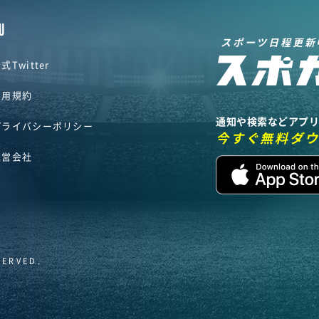
U
スポーツ日程更新
式Twitter
利用規約
通知や検索などアプ
プライバシーポリシー
今すぐ無料ダ
運営会社
SERVED.