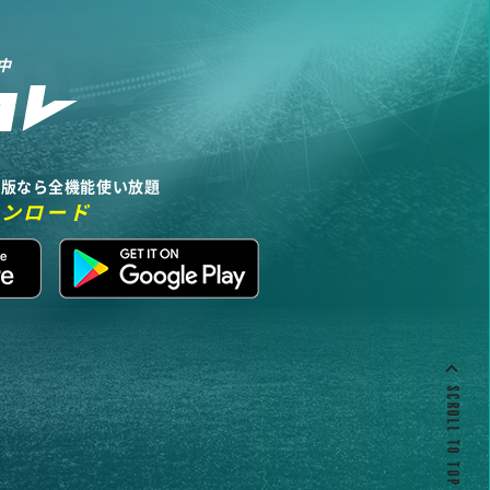
中
リ版なら全機能使い放題
ウンロード
SCROLL TO TOP