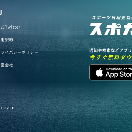
U
スポーツ日程更新
式Twitter
利用規約
通知や検索などアプ
プライバシーポリシー
今すぐ無料ダ
運営会社
SERVED.