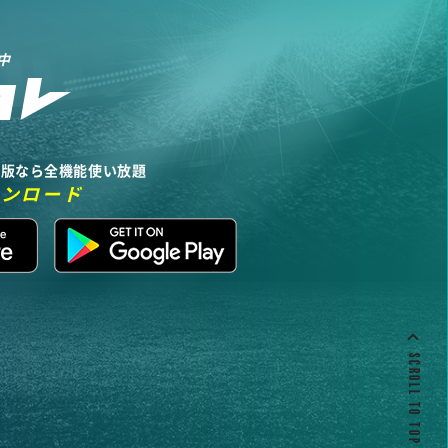
中
リ版なら全機能使い放題
ウンロード
SCROLL TO TOP