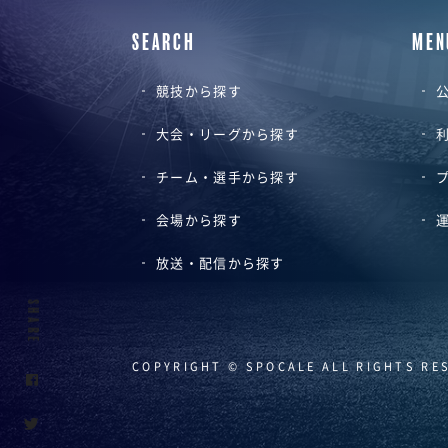
SEARCH
MEN
競技から探す
公
大会・リーグから探す
チーム・選手から探す
会場から探す
放送・配信から探す
SHARE
COPYRIGHT © SPOCALE ALL RIGHTS RE