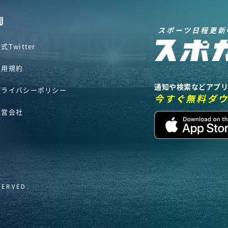
U
スポーツ日程更新
式Twitter
利用規約
通知や検索などアプ
プライバシーポリシー
今すぐ無料ダ
運営会社
SERVED.