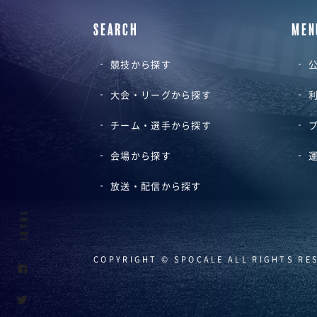
SEARCH
MEN
競技から探す
公
大会・リーグから探す
チーム・選手から探す
会場から探す
放送・配信から探す
SHARE
COPYRIGHT © SPOCALE ALL RIGHTS RE