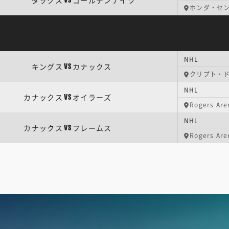
ダックス
ゴールデンナイツ
VS
ホンダ・セ
NHL
キングス
カナックス
VS
クリプト・
NHL
カナックス
オイラーズ
VS
Rogers Are
NHL
カナックス
フレームス
VS
Rogers Are