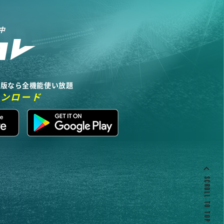
中
リ版なら全機能使い放題
ウンロード
SCROLL TO TOP