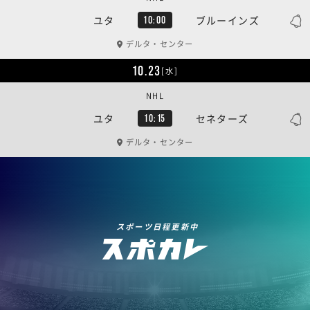
ユタ
ブルーインズ
10:00
デルタ・センター
10.23
[水]
NHL
ユタ
セネターズ
10:15
デルタ・センター
スポーツ日程更新中