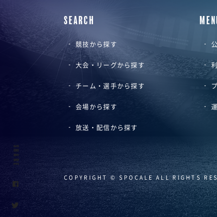
SEARCH
MEN
競技から探す
公
大会・リーグから探す
チーム・選手から探す
会場から探す
放送・配信から探す
SHARE
COPYRIGHT © SPOCALE ALL RIGHTS RE