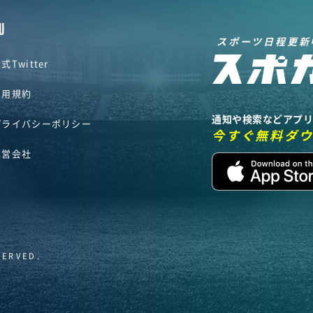
U
スポーツ日程更新
式Twitter
利用規約
通知や検索などアプ
プライバシーポリシー
今すぐ無料ダ
運営会社
SERVED.