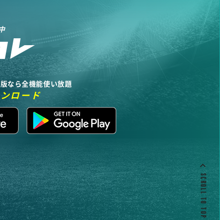
中
リ版なら全機能使い放題
ウンロード
SCROLL TO TOP