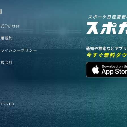
U
スポーツ日程更新
式Twitter
利用規約
通知や検索などアプ
プライバシーポリシー
今すぐ無料ダ
運営会社
SERVED.