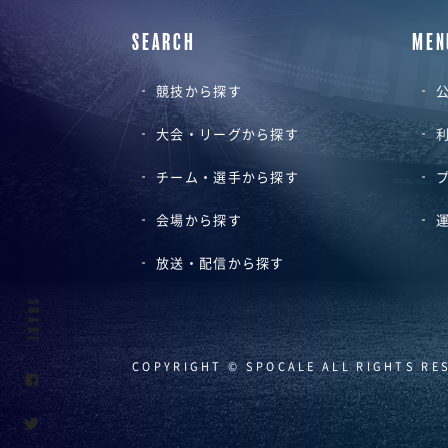
SEARCH
MEN
競技から探す
公
大会・リーグから探す
チーム・選手から探す
会場から探す
放送・配信から探す
SHARE
COPYRIGHT © SPOCALE ALL RIGHTS RE