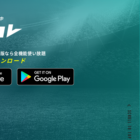
中
リ版なら全機能使い放題
ウンロード
SCROLL TO TOP