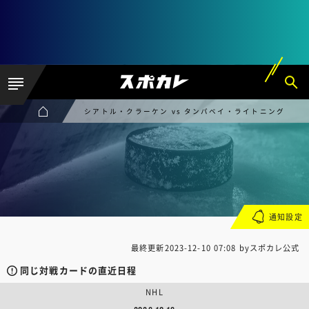
シアトル・クラーケン vs タンパベイ・ライトニング
通知設定
最終更新
2023-12-10 07:08
byスポカレ公式
同じ対戦カードの直近日程
NHL