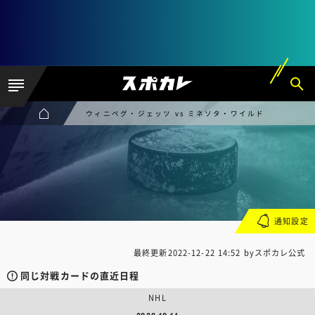
ウィニペグ・ジェッツ vs ミネソタ・ワイルド
通知設定
最終更新
2022-12-22 14:52
byスポカレ公式
同じ対戦カードの直近日程
NHL