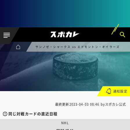
サンノゼ・シャークス vs エドモントン・オイラーズ
通知設定
最終更新
2023-04-03 08:46
byスポカレ公式
同じ対戦カードの直近日程
NHL